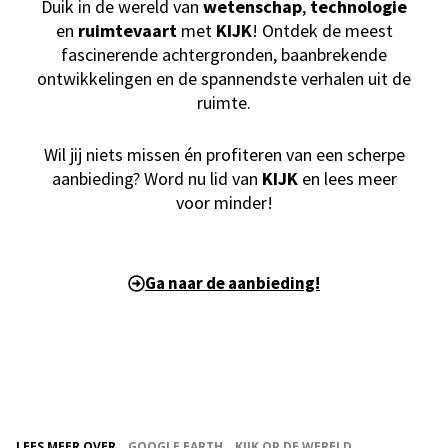
Duik in de wereld van
wetenschap
,
technologie
en
ruimtevaart
met
KIJK
! Ontdek de meest
fascinerende achtergronden, baanbrekende
ontwikkelingen en de spannendste verhalen uit de
ruimte.
Wil jij niets missen én profiteren van een scherpe
aanbieding? Word nu lid van
KIJK
en lees meer
voor minder!
Ga naar de aanbieding!
LEES MEER OVER
GOOGLE EARTH
KIJK OP DE WERELD