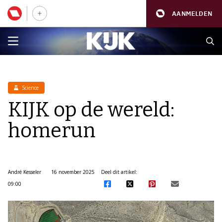
AANMELDEN
Science
KIJK op de wereld:
homerun
André Kesseler
16 november 2025
Deel dit artikel:
09:00