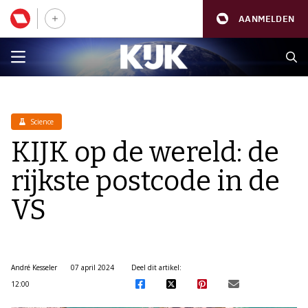
AANMELDEN
Science
KIJK op de wereld: de
rijkste postcode in de
VS
André Kesseler
07 april 2024
Deel dit artikel:
12:00