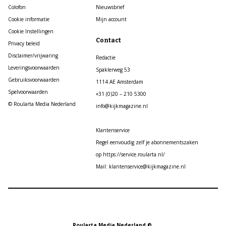
Colofon
Nieuwsbrief
Cookie informatie
Mijn account
Cookie Instellingen
Contact
Privacy beleid
Disclaimer/vrijwaring
Redactie
Leveringsvoorwaarden
Spaklerweg 53
Gebruiksvoorwaarden
1114 AE Amsterdam
Spelvoorwaarden
+31 (0)20 – 210 5300
© Roularta Media Nederland
info@kijkmagazine.nl
Klantenservice
Regel eenvoudig zelf je abonnementszaken
op https://service.roularta.nl/
Mail: klantenservice@kijkmagazine.nl
Roularta Media Nederland ©