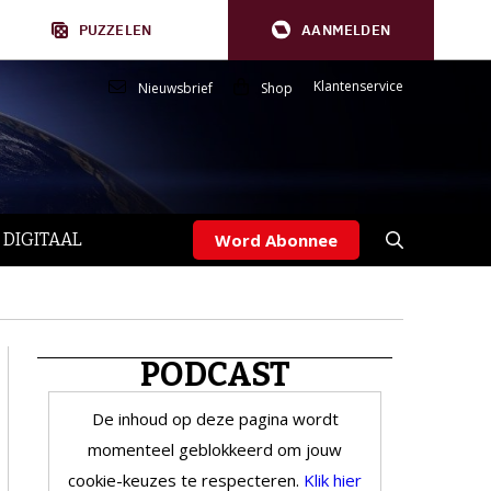
PUZZELEN
AANMELDEN
Klantenservice
Nieuwsbrief
Shop
 DIGITAAL
Word Abonnee
PODCAST
De inhoud op deze pagina wordt
momenteel geblokkeerd om jouw
cookie-keuzes te respecteren.
Klik hier