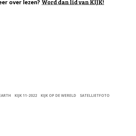
er over lezen?
Word dan lid van KIJK!
EARTH
KIJK 11-2022
KIJK OP DE WERELD
SATELLIETFOTO