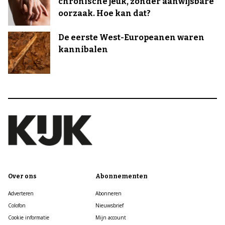
chronische jeuk, zonder aanwijsbare
oorzaak. Hoe kan dat?
De eerste West-Europeanen waren
kannibalen
Over ons
Abonnementen
Adverteren
Abonneren
Colofon
Nieuwsbrief
Cookie informatie
Mijn account