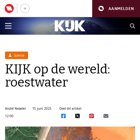
AANMELDEN
Science
KIJK op de wereld:
roestwater
André Kesseler
15 juni 2025
Deel dit artikel:
12:00