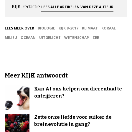
KIJK-redactie
.
LEES ALLE ARTIKELEN VAN DEZE AUTEUR
LEES MEER OVER
BIOLOGIE
KIJK 8-2017
KLIMAAT
KORAAL
MILIEU
OCEAAN
UITGELICHT
WETENSCHAP
ZEE
Meer KIJK antwoordt
Kan AI ons helpen om dierentaal te
ontcijferen?
Zette onze liefde voor suiker de
breinevolutie in gang?