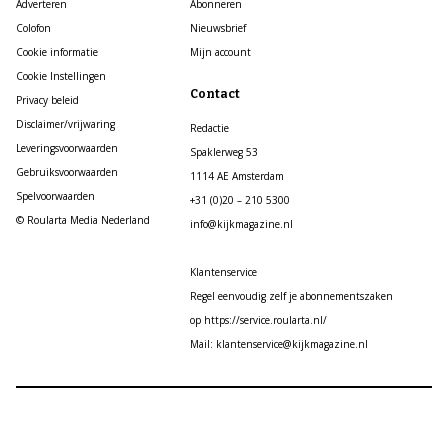
Adverteren
Abonneren
Colofon
Nieuwsbrief
Cookie informatie
Mijn account
Cookie Instellingen
Contact
Privacy beleid
Disclaimer/vrijwaring
Redactie
Leveringsvoorwaarden
Spaklerweg 53
Gebruiksvoorwaarden
1114 AE Amsterdam
Spelvoorwaarden
+31 (0)20 – 210 5300
© Roularta Media Nederland
info@kijkmagazine.nl
Klantenservice
Regel eenvoudig zelf je abonnementszaken
op https://service.roularta.nl/
Mail: klantenservice@kijkmagazine.nl