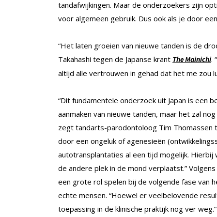
tandafwijkingen. Maar de onderzoekers zijn opti
voor algemeen gebruik. Dus ook als je door een
“Het laten groeien van nieuwe tanden is de dr
Takahashi tegen de Japanse krant
.
The Mainichi
altijd alle vertrouwen in gehad dat het me zou l
“Dit fundamentele onderzoek uit Japan is een be
aanmaken van nieuwe tanden, maar het zal nog v
zegt tandarts-parodontoloog Tim Thomassen te
door een ongeluk of agenesieën (ontwikkelingss
autotransplantaties al een tijd mogelijk. Hierbi
de andere plek in de mond verplaatst.” Volgen
een grote rol spelen bij de volgende fase van 
echte mensen. “Hoewel er veelbelovende result
toepassing in de klinische praktijk nog ver weg.”