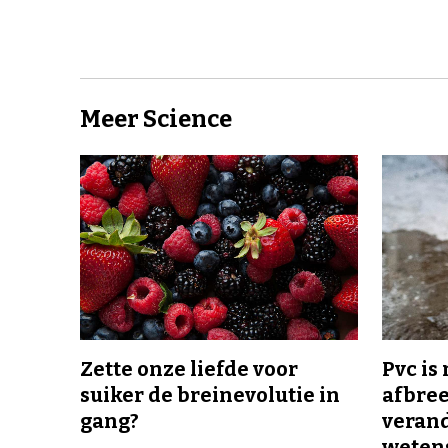
Meer Science
Zette onze liefde voor
Pvc is
suiker de breinevolutie in
afbree
gang?
veran
wetens