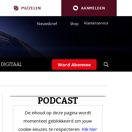
PUZZELEN
AANMELDEN
Klantenservice
Nieuwsbrief
Shop
 DIGITAAL
Word Abonnee
PODCAST
De inhoud op deze pagina wordt
momenteel geblokkeerd om jouw
cookie-keuzes te respecteren.
Klik hier