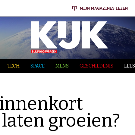
MIJN MAGAZINES LEZEN
TECH
SPACE
MENS
GESCHIEDENIS
LEES
innenkort
 laten groeien?