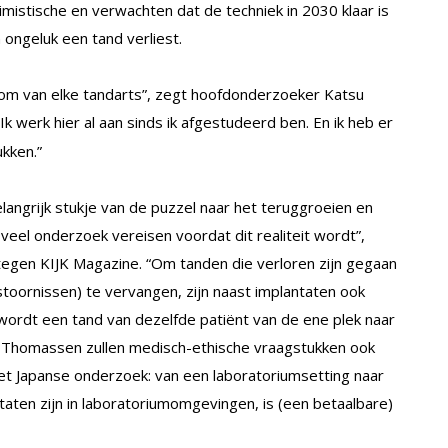
mistische en verwachten dat de techniek in 2030 klaar is
 ongeluk een tand verliest.
oom van elke tandarts”, zegt hoofdonderzoeker Katsu
 “Ik werk hier al aan sinds ik afgestudeerd ben. En ik heb er
ukken.”
langrijk stukje van de puzzel naar het teruggroeien en
eel onderzoek vereisen voordat dit realiteit wordt”,
gen KIJK Magazine. “Om tanden die verloren zijn gegaan
toornissen) te vervangen, zijn naast implantaten ook
j wordt een tand van dezelfde patiënt van de ene plek naar
s Thomassen zullen medisch-ethische vraagstukken ook
het Japanse onderzoek: van een laboratoriumsetting naar
aten zijn in laboratoriumomgevingen, is (een betaalbare)