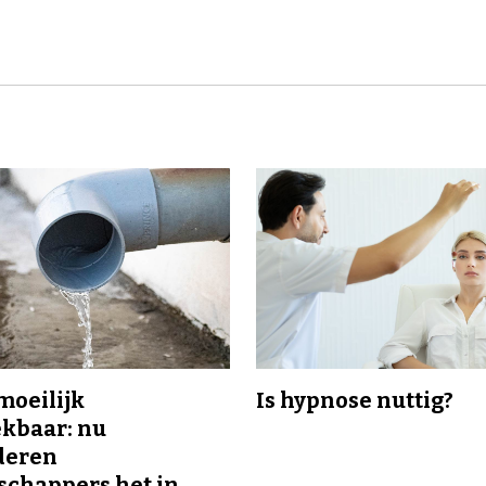
 moeilijk
Is hypnose nuttig?
kbaar: nu
deren
chappers het in