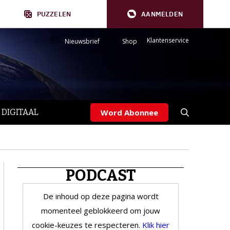
PUZZELEN
AANMELDEN
Klantenservice
Nieuwsbrief
Shop
 DIGITAAL
Word Abonnee
PODCAST
De inhoud op deze pagina wordt
momenteel geblokkeerd om jouw
cookie-keuzes te respecteren.
Klik hier