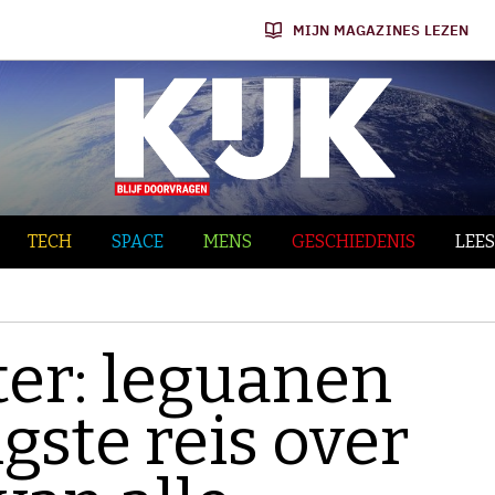
MIJN MAGAZINES LEZEN
TECH
SPACE
MENS
GESCHIEDENIS
LEES
er: leguanen
gste reis over