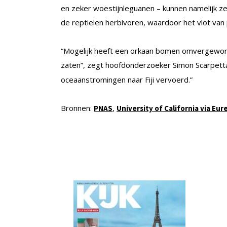
en zeker woestijnleguanen – kunnen namelijk ze
de reptielen herbivoren, waardoor het vlot van
“Mogelijk heeft een orkaan bomen omvergeworp
zaten”, zegt hoofdonderzoeker Simon Scarpett
oceaanstromingen naar Fiji vervoerd.”
Bronnen:
,
PNAS
University of California via Eur