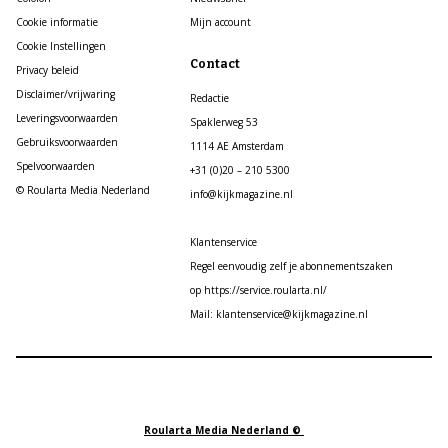
Cookie informatie
Mijn account
Cookie Instellingen
Contact
Privacy beleid
Disclaimer/vrijwaring
Redactie
Leveringsvoorwaarden
Spaklerweg 53
Gebruiksvoorwaarden
1114 AE Amsterdam
Spelvoorwaarden
+31 (0)20 – 210 5300
© Roularta Media Nederland
info@kijkmagazine.nl
Klantenservice
Regel eenvoudig zelf je abonnementszaken
op https://service.roularta.nl/
Mail: klantenservice@kijkmagazine.nl
Roularta Media Nederland ©