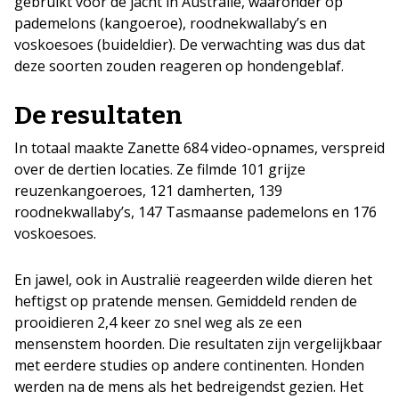
gebruikt voor de jacht in Australië, waaronder op
pademelons (kangoeroe), roodnekwallaby’s en
voskoesoes (buideldier). De verwachting was dus dat
deze soorten zouden reageren op hondengeblaf.
De resultaten
In totaal maakte Zanette 684 video-opnames, verspreid
over de dertien locaties. Ze filmde 101 grijze
reuzenkangoeroes, 121 damherten, 139
roodnekwallaby’s, 147 Tasmaanse pademelons en 176
voskoesoes.
En jawel, ook in Australië reageerden wilde dieren het
heftigst op pratende mensen. Gemiddeld renden de
prooidieren 2,4 keer zo snel weg als ze een
mensenstem hoorden. Die resultaten zijn vergelijkbaar
met eerdere studies op andere continenten. Honden
werden na de mens als het bedreigendst gezien. Het