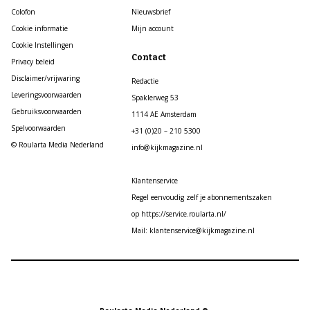
Colofon
Nieuwsbrief
Cookie informatie
Mijn account
Cookie Instellingen
Contact
Privacy beleid
Disclaimer/vrijwaring
Redactie
Leveringsvoorwaarden
Spaklerweg 53
Gebruiksvoorwaarden
1114 AE Amsterdam
Spelvoorwaarden
+31 (0)20 – 210 5300
© Roularta Media Nederland
info@kijkmagazine.nl
Klantenservice
Regel eenvoudig zelf je abonnementszaken
op https://service.roularta.nl/
Mail: klantenservice@kijkmagazine.nl