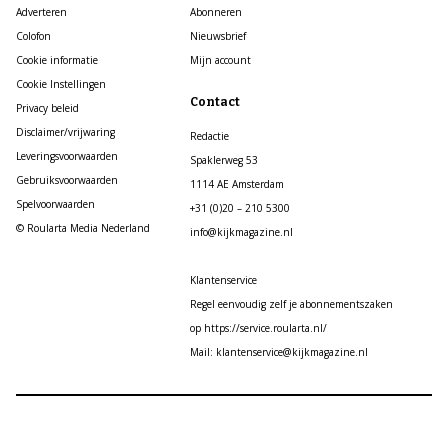
Adverteren
Abonneren
Colofon
Nieuwsbrief
Cookie informatie
Mijn account
Cookie Instellingen
Contact
Privacy beleid
Disclaimer/vrijwaring
Redactie
Leveringsvoorwaarden
Spaklerweg 53
Gebruiksvoorwaarden
1114 AE Amsterdam
Spelvoorwaarden
+31 (0)20 – 210 5300
© Roularta Media Nederland
info@kijkmagazine.nl
Klantenservice
Regel eenvoudig zelf je abonnementszaken
op https://service.roularta.nl/
Mail: klantenservice@kijkmagazine.nl