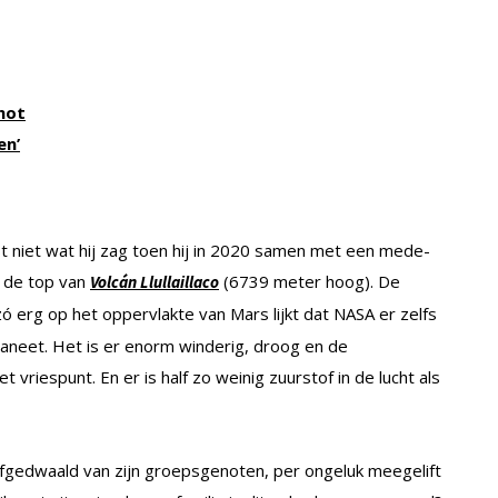
hot
en’
t niet wat hij zag toen hij in 2020 samen met een mede-
 de top van
(6739 meter hoog). De
Volcán Llullaillaco
zó erg op het oppervlakte van Mars lijkt dat NASA er zelfs
laneet. Het is er enorm winderig, droog en de
riespunt. En er is half zo weinig zuurstof in de lucht als
 afgedwaald van zijn groepsgenoten, per ongeluk meegelift