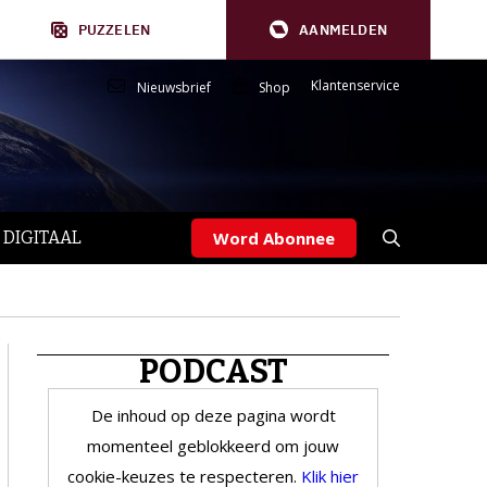
PUZZELEN
AANMELDEN
Klantenservice
Nieuwsbrief
Shop
 DIGITAAL
Word Abonnee
PODCAST
De inhoud op deze pagina wordt
momenteel geblokkeerd om jouw
cookie-keuzes te respecteren.
Klik hier