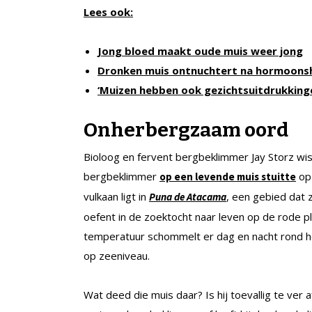
Lees ook:
Jong bloed maakt oude muis weer jong
Dronken muis ontnuchtert na hormoons
‘Muizen hebben ook gezichtsuitdrukking
Onherbergzaam oord
Bioloog en fervent bergbeklimmer Jay Storz wis
bergbeklimmer
op
op een levende muis stuitte
vulkaan ligt in
, een gebied dat 
Puna de Atacama
oefent in de zoektocht naar leven op de rode p
temperatuur schommelt er dag en nacht rond het v
op zeeniveau.
Wat deed die muis daar? Is hij toevallig te ver