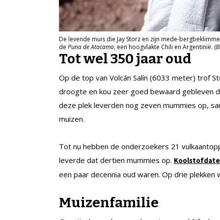
De levende muis die Jay Storz en zijn mede-bergbeklimme
de
Puna de Atacama
, een hoogvlakte Chili en Argentinië.
Tot wel 350 jaar oud
Op de top van Volcán Salín (6033 meter) trof St
droogte en kou zeer goed bewaard gebleven 
deze plek leverden nog zeven mummies op, sam
muizen.
Tot nu hebben de onderzoekers 21 vulkaantopp
leverde dat dertien mummies op.
Koolstofdate
een paar decennia oud waren. Op drie plekken w
Muizenfamilie