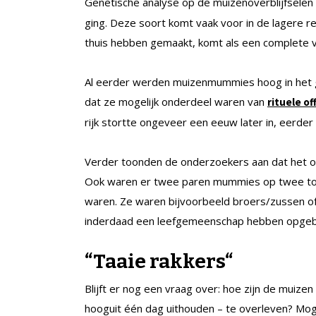
Genetische analyse op de muizenoverblijfsele
ging. Deze soort komt vaak voor in de lagere r
thuis hebben gemaakt, komt als een complete v
Al eerder werden muizenmummies hoog in het 
dat ze mogelijk onderdeel waren van
rituele of
rijk stortte ongeveer een eeuw later in, eerde
Verder toonden de onderzoekers aan dat het o
Ook waren er twee paren mummies op twee topp
waren. Ze waren bijvoorbeeld broers/zussen of
inderdaad een leefgemeenschap hebben opge
“
Taaie rakkers
“
Blijft er nog een vraag over: hoe zijn de muize
hooguit één dag uithouden – te overleven? Mog