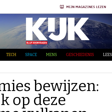
MIJN MAGAZINES LEZEN
TECH
SPACE
MENS
GESCHIEDENIS
LEES
es bewijzen:
jk op deze