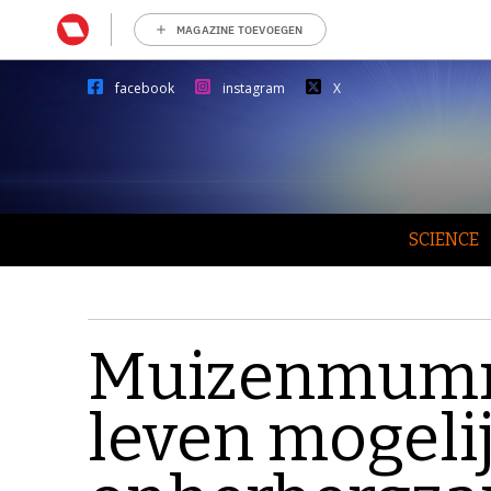
MAGAZINE TOEVOEGEN
facebook
instagram
X
SCIENCE
Muizenmummi
leven mogeli