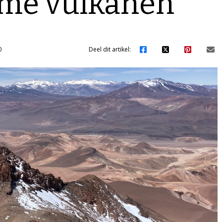
me vulkanen
0
Deel dit artikel: