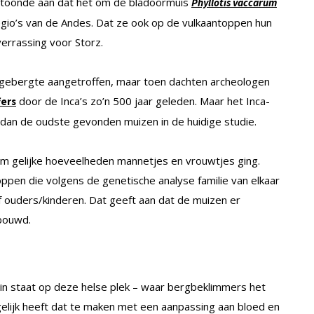
n toonde aan dat het om de bladoormuis
Phyllotis vaccarum
egio’s van de Andes. Dat ze ook op de vulkaantoppen hun
errassing voor Storz.
gebergte aangetroffen, maar toen dachten archeologen
door de Inca’s zo’n 500 jaar geleden. Maar het Inca-
fers
r dan de oudste gevonden muizen in de huidige studie.
m gelijke hoeveelheden mannetjes en vrouwtjes ging.
en die volgens de genetische analyse familie van elkaar
 ouders/kinderen. Dat geeft aan dat de muizen er
bouwd.
n in staat op deze helse plek – waar bergbeklimmers het
elijk heeft dat te maken met een aanpassing aan bloed en