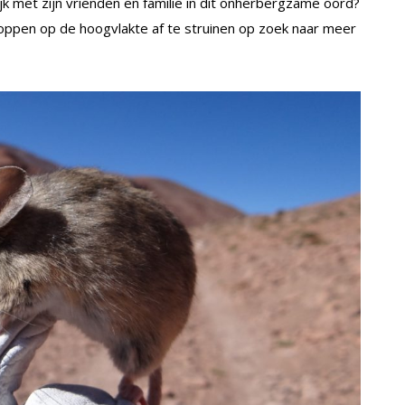
jk met zijn vrienden en familie in dit onherbergzame oord?
toppen op de hoogvlakte af te struinen op zoek naar meer