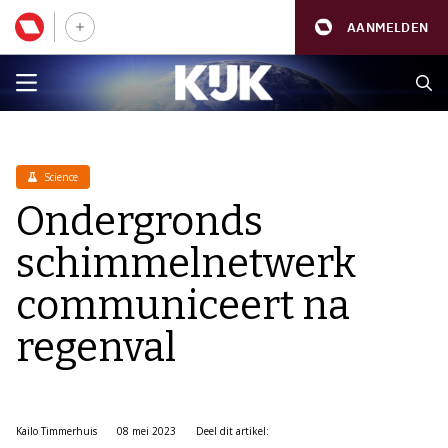
AANMELDEN
Science
Ondergronds
schimmelnetwerk
communiceert na
regenval
Kailo Timmerhuis
08 mei 2023
Deel dit artikel: