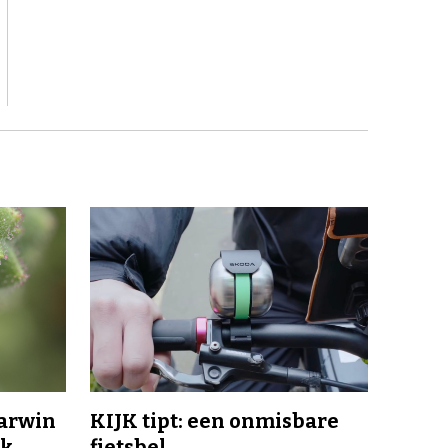
Darwin
KIJK tipt: een onmisbare
jk
fietsbel