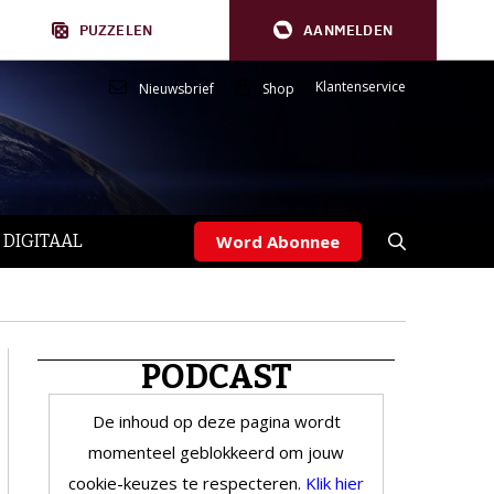
PUZZELEN
AANMELDEN
Klantenservice
Nieuwsbrief
Shop
 DIGITAAL
Word Abonnee
PODCAST
De inhoud op deze pagina wordt
momenteel geblokkeerd om jouw
cookie-keuzes te respecteren.
Klik hier