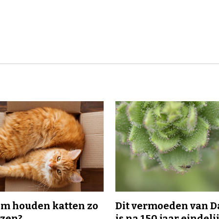
m houden katten zo
Dit vermoeden van 
ozen?
is na 150 jaar eindeli