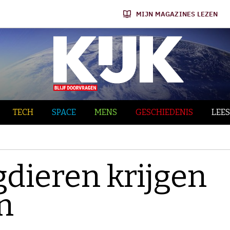
MIJN MAGAZINES LEZEN
TECH
SPACE
MENS
GESCHIEDENIS
LEES
dieren krijgen
n