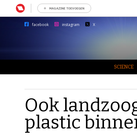
MAGAZINE TOEVOEGEN
facebook
instagram
X
SCIENCE
Ook landzoog
plastic binne