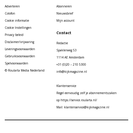
Adverteren
Abonneren
Colofon
Nieuwsbrief
Cookie informatie
Mijn account
Cookie Instellingen
Contact
Privacy beleid
Disclaimer/vrijwaring
Redactie
Leveringsvoorwaarden
Spaklerweg 53
Gebruiksvoorwaarden
1114 AE Amsterdam
Spelvoorwaarden
+31 (0)20 – 210 5300
© Roularta Media Nederland
info@kijkmagazine.nl
Klantenservice
Regel eenvoudig zelf je abonnementszaken
op https://service.roularta.nl/
Mail: klantenservice@kijkmagazine.nl