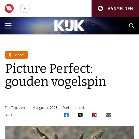
AANMELDEN
Science
Picture Perfect:
gouden vogelspin
Tim Tomassen
14 augustus 2023
Deel dit artikel:
09:00