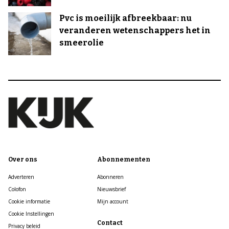
Pvc is moeilijk afbreekbaar: nu
veranderen wetenschappers het in
smeerolie
Over ons
Abonnementen
Adverteren
Abonneren
Colofon
Nieuwsbrief
Cookie informatie
Mijn account
Cookie Instellingen
Contact
Privacy beleid