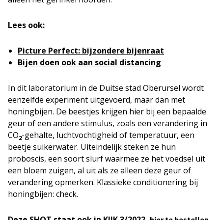
Lees ook:
Picture Perfect: bijzondere bijenraat
Bijen doen ook aan social distancing
In dit laboratorium in de Duitse stad Oberursel wordt
eenzelfde experiment uitgevoerd, maar dan met
honingbijen. De beestjes krijgen hier bij een bepaalde
geur of een andere stimulus, zoals een verandering in
CO
-gehalte, luchtvochtigheid of temperatuur, een
2
beetje suikerwater. Uiteindelijk steken ze hun
proboscis, een soort slurf waarmee ze het voedsel uit
een bloem zuigen, al uit als ze alleen deze geur of
verandering opmerken. Klassieke conditionering bij
honingbijen: check.
Deze SHOT staat ook in KIJK 3/2022,
.
hier te bestellen