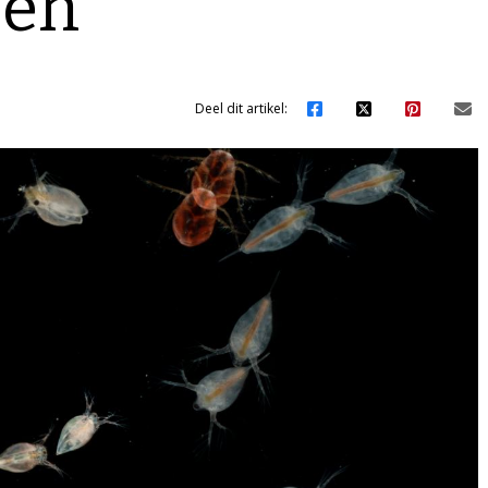
eën
Deel dit artikel: