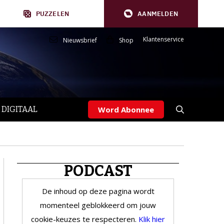
PUZZELEN
AANMELDEN
Klantenservice
Nieuwsbrief
Shop
 DIGITAAL
Word Abonnee
PODCAST
De inhoud op deze pagina wordt
momenteel geblokkeerd om jouw
cookie-keuzes te respecteren.
Klik hier