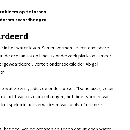
robleem op te lossen
ederom recordhoogte
ardeerd
ie in het water leven. Samen vormen ze een onmisbare
in de oceaan als op land. “Ik onderzoek plankton al meer
dergewaardeerd”, vertelt onderzoeksleider Abigail
th.
wat ze zijn”, aldus de onderzoeker. “Dat is bizar, zeker
or de helft van onze ademhalingen, het dieet vormen van
lrol spelen in het verwijderen van koolstof uit onze
s, het deel van de oceanen en zeeën dat uit open water