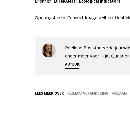
Bronnen:
,
EurekAlert!
Ecological Indicators
Openingsbeeld: Connect Images/Albert Lleal 
Roeliene Bos studeerde journalis
onder meer voor KIJK, Quest en
.
AUTEUR
LEES MEER OVER
KLIMAATVERANDERING
OCEAAN