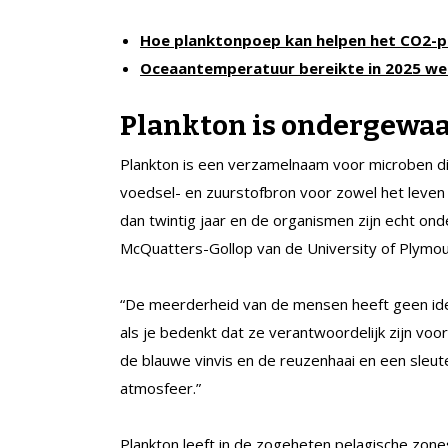
Hoe planktonpoep kan helpen het CO2-p
Oceaantemperatuur bereikte in 2025 w
Plankton is ondergewa
Plankton is een verzamelnaam voor microben d
voedsel- en zuurstofbron voor zowel het leven 
dan twintig jaar en de organismen zijn echt on
McQuatters-Gollop van de University of Plymou
“De meerderheid van de mensen heeft geen idee 
als je bedenkt dat ze verantwoordelijk zijn vo
de blauwe vinvis en de reuzenhaai en een sleute
atmosfeer.”
Plankton leeft in de zogeheten pelagische zone