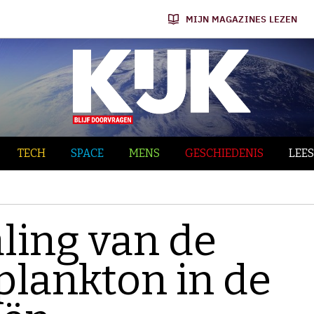
MIJN MAGAZINES LEZEN
TECH
SPACE
MENS
GESCHIEDENIS
LEES
ling van de
plankton in de