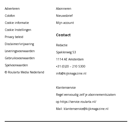
Adverteren
Abonneren
Colofon
Nieuwsbrief
Cookie informatie
Mijn account
Cookie Instellingen
Contact
Privacy beleid
Disclaimer/vrijwaring
Redactie
Leveringsvoorwaarden
Spaklerweg 53
Gebruiksvoorwaarden
1114 AE Amsterdam
Spelvoorwaarden
+31 (0)20 – 210 5300
© Roularta Media Nederland
info@kijkmagazine.nl
Klantenservice
Regel eenvoudig zelf je abonnementszaken
op https://service.roularta.nl/
Mail: klantenservice@kijkmagazine.nl