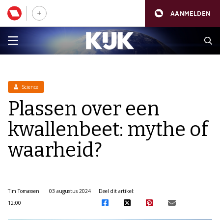
AANMELDEN
Science
Plassen over een
kwallenbeet: mythe of
waarheid?
Tim Tomassen
03 augustus 2024
Deel dit artikel:
12:00