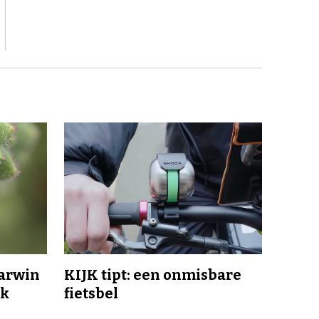
Darwin
KIJK tipt: een onmisbare
jk
fietsbel