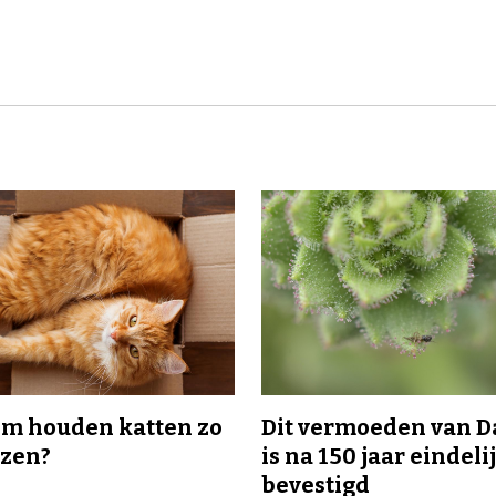
m houden katten zo
Dit vermoeden van 
ozen?
is na 150 jaar eindeli
bevestigd