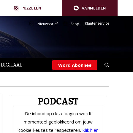
PUZZELEN
AANMELDEN
Klantenservice
Nieuwsbrief
Shop
 DIGITAAL
Word Abonnee
PODCAST
De inhoud op deze pagina wordt
momenteel geblokkeerd om jouw
cookie-keuzes te respecteren.
Klik hier