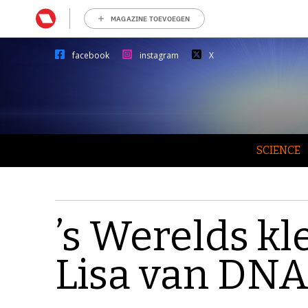
MAGAZINE TOEVOEGEN
facebook
instagram
X
SCIENCE
’s Werelds k
Lisa van DN