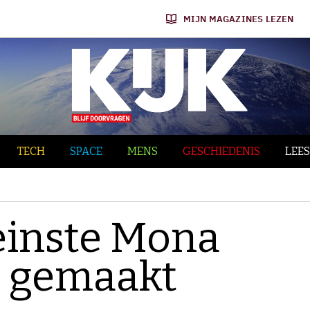
MIJN MAGAZINES LEZEN
TECH
SPACE
MENS
GESCHIEDENIS
LEES
leinste Mona
A gemaakt