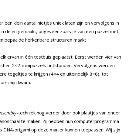
een klein aantal nietjes uniek laten zijn en vervolgens in
s in delen gemaakt, ongeveer zoals je van een puzzel met
 en bepaalde herkenbare structuren maakt
elk ervan in één testbuis geplaatst. Eerst werden vier van
 zestien 2×2-minipuzzels ontstonden. Vervolgens werden
 tegeltjes te krijgen (4×4 en uiteindelijk 8×8), tot
oorschijn kwam.
 assembly
-techniek nog verder door ook plaatjes van onder
nanoschaal te maken. Zij hebben hun computerprogramma
s DNA-origami op deze manier kunnen toepassen. Wij zijn