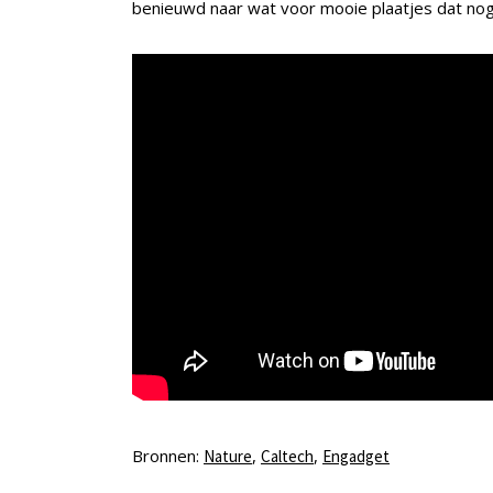
benieuwd naar wat voor mooie plaatjes dat no
Bronnen:
,
,
Nature
Caltech
Engadget