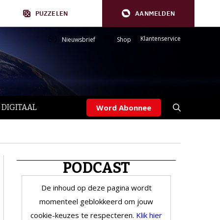
PUZZELEN
AANMELDEN
Klantenservice
Nieuwsbrief
Shop
 DIGITAAL
Word Abonnee
PODCAST
De inhoud op deze pagina wordt
momenteel geblokkeerd om jouw
cookie-keuzes te respecteren.
Klik hier