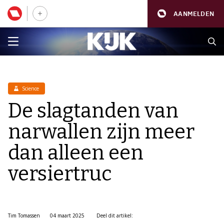
AANMELDEN
Science
De slagtanden van
narwallen zijn meer
dan alleen een
versiertruc
Tim Tomassen
04 maart 2025
Deel dit artikel: