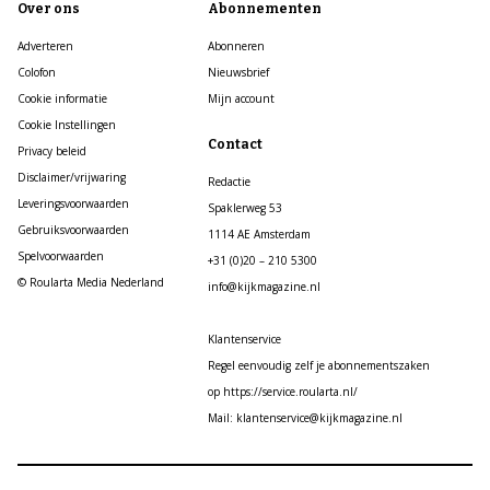
Over ons
Abonnementen
Adverteren
Abonneren
Colofon
Nieuwsbrief
Cookie informatie
Mijn account
Cookie Instellingen
Contact
Privacy beleid
Disclaimer/vrijwaring
Redactie
Leveringsvoorwaarden
Spaklerweg 53
Gebruiksvoorwaarden
1114 AE Amsterdam
Spelvoorwaarden
+31 (0)20 – 210 5300
© Roularta Media Nederland
info@kijkmagazine.nl
Klantenservice
Regel eenvoudig zelf je abonnementszaken
op https://service.roularta.nl/
Mail: klantenservice@kijkmagazine.nl