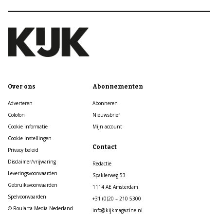
Over ons
Abonnementen
Adverteren
Abonneren
Colofon
Nieuwsbrief
Cookie informatie
Mijn account
Cookie Instellingen
Contact
Privacy beleid
Disclaimer/vrijwaring
Redactie
Leveringsvoorwaarden
Spaklerweg 53
Gebruiksvoorwaarden
1114 AE Amsterdam
Spelvoorwaarden
+31 (0)20 – 210 5300
© Roularta Media Nederland
info@kijkmagazine.nl