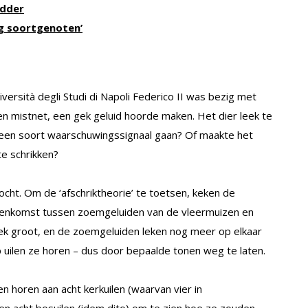
adder
ng soortgenoten’
ersità degli Studi di Napoli Federico II was bezig met
en mistnet, een gek geluid hoorde maken. Het dier leek te
een soort waarschuwingssignaal gaan? Of maakte het
te schrikken?
ocht. Om de ‘afschriktheorie’ te toetsen, keken de
eenkomst tussen zoemgeluiden van de vleermuizen en
leek groot, en de zoemgeluiden leken nog meer op elkaar
uilen ze horen – dus door bepaalde tonen weg te laten.
en horen aan acht kerkuilen (waarvan vier in