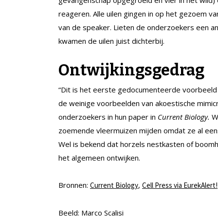
gevangenschap opgegroeid en vier in het wild) 
reageren. Alle uilen gingen in op het gezoem v
van de speaker. Lieten de onderzoekers een an
kwamen de uilen juist dichterbij.
Ontwijkingsgedrag
“Dit is het eerste gedocumenteerde voorbeeld 
de weinige voorbeelden van akoestische mimicry
onderzoekers in hun paper in
Current Biology.
W
zoemende vleermuizen mijden omdat ze al eens 
Wel is bekend dat horzels nestkasten of boomh
het algemeen ontwijken.
Bronnen:
,
Current Biology
Cell Press via EurekAlert!
Beeld: Marco Scalisi