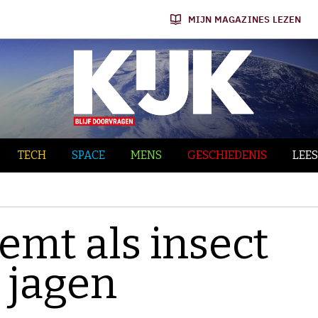
MIJN MAGAZINES LEZEN
TECH
SPACE
MENS
GESCHIEDENIS
LEES
emt als insect
 jagen