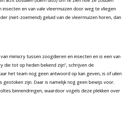
en acht bosuilen (idem dito) om te zien hoe ze zouden
an insecten en van vale vleermuizen door weg te vliegen
der (niet-zoemend) geluid van de vleermuizen horen, dan
van mimicry tussen zoogdieren en insecten en is een van
 die tot op heden bekend zijn”, schrijven de
aar het team nog geen antwoord op kan geven, is of uilen
gestoken zijn. Daar is namelijk nog geen bewijs voor.
oltes binnendringen, waardoor vogels deze plekken over