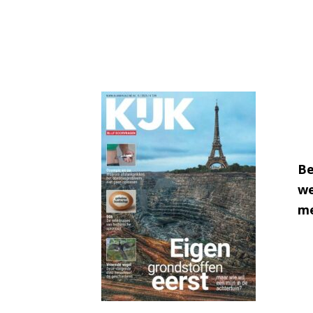
Be
we
me