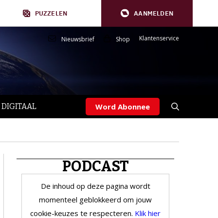
PUZZELEN
AANMELDEN
Klantenservice
Nieuwsbrief
Shop
 DIGITAAL
Word Abonnee
PODCAST
De inhoud op deze pagina wordt
momenteel geblokkeerd om jouw
cookie-keuzes te respecteren.
Klik hier