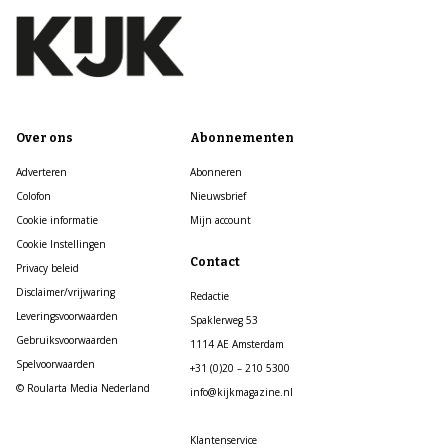
Over ons
Abonnementen
Adverteren
Abonneren
Colofon
Nieuwsbrief
Cookie informatie
Mijn account
Cookie Instellingen
Contact
Privacy beleid
Disclaimer/vrijwaring
Redactie
Leveringsvoorwaarden
Spaklerweg 53
Gebruiksvoorwaarden
1114 AE Amsterdam
Spelvoorwaarden
+31 (0)20 – 210 5300
© Roularta Media Nederland
info@kijkmagazine.nl
Klantenservice