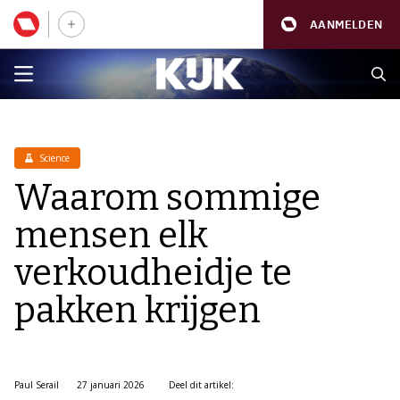
AANMELDEN
Science
Waarom sommige
mensen elk
verkoudheidje te
pakken krijgen
Paul Serail
27 januari 2026
Deel dit artikel: