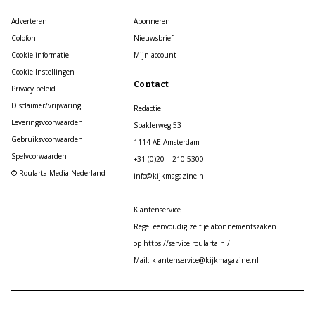
Adverteren
Abonneren
Colofon
Nieuwsbrief
Cookie informatie
Mijn account
Cookie Instellingen
Contact
Privacy beleid
Disclaimer/vrijwaring
Redactie
Leveringsvoorwaarden
Spaklerweg 53
Gebruiksvoorwaarden
1114 AE Amsterdam
Spelvoorwaarden
+31 (0)20 – 210 5300
© Roularta Media Nederland
info@kijkmagazine.nl
Klantenservice
Regel eenvoudig zelf je abonnementszaken
op https://service.roularta.nl/
Mail: klantenservice@kijkmagazine.nl