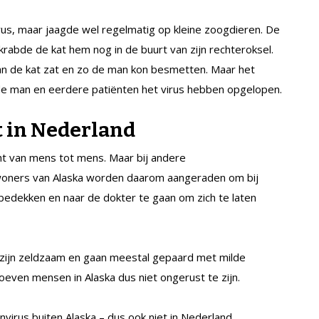
rus, maar jaagde wel regelmatig op kleine zoogdieren. De
krabde de kat hem nog in de buurt van zijn rechteroksel.
van de kat zat en zo de man kon besmetten. Maar het
de man en eerdere patiënten het virus hebben opgelopen.
 in Nederland
t van mens tot mens. Maar bij andere
nwoners van Alaska worden daarom aangeraden om bij
bedekken en naar de dokter te gaan om zich te laten
zijn zeldzaam en gaan meestal gepaard met milde
oeven mensen in Alaska dus niet ongerust te zijn.
virus buiten Alaska – dus ook niet in Nederland.