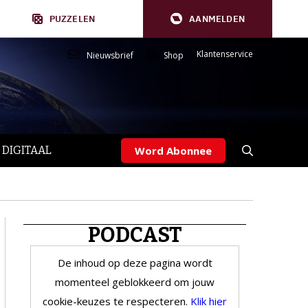
PUZZELEN
AANMELDEN
Klantenservice
Nieuwsbrief
Shop
 DIGITAAL
Word Abonnee
PODCAST
De inhoud op deze pagina wordt
momenteel geblokkeerd om jouw
cookie-keuzes te respecteren.
Klik hier