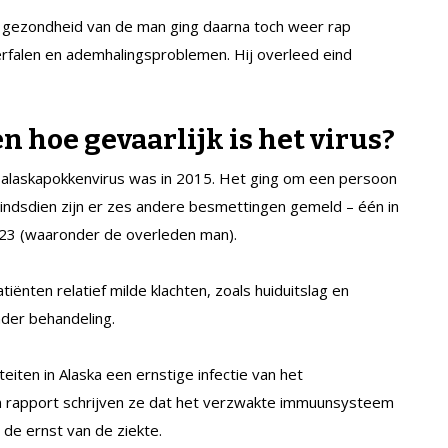
e gezondheid van de man ging daarna toch weer rap
nierfalen en ademhalingsproblemen. Hij overleed eind
 hoe gevaarlijk is het virus?
alaskapokkenvirus was in 2015. Het ging om een persoon
Sindsdien zijn er zes andere besmettingen gemeld – één in
023 (waaronder de overleden man).
iënten relatief milde klachten, zoals huiduitslag en
nder behandeling.
eiten in Alaska een ernstige infectie van het
un rapport schrijven ze dat het verzwakte immuunsysteem
 de ernst van de ziekte.