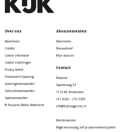
Over ons
Abonnementen
Adverteren
Abonneren
Colofon
Nieuwsbrief
Cookie informatie
Mijn account
Cookie Instellingen
Contact
Privacy beleid
Disclaimer/vrijwaring
Redactie
Leveringsvoorwaarden
Spaklerweg 53
Gebruiksvoorwaarden
1114 AE Amsterdam
Spelvoorwaarden
+31 (0)20 – 210 5300
© Roularta Media Nederland
info@kijkmagazine.nl
Klantenservice
Regel eenvoudig zelf je abonnementszaken