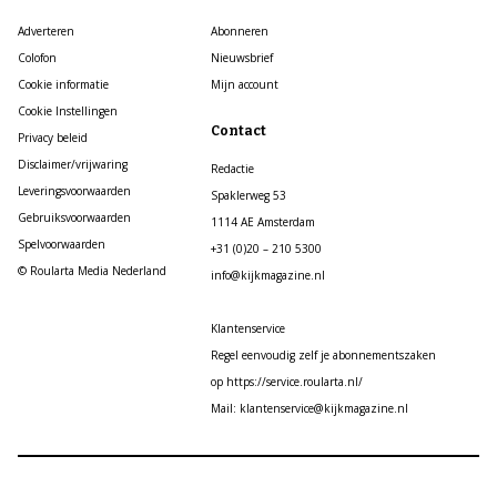
Adverteren
Abonneren
Colofon
Nieuwsbrief
Cookie informatie
Mijn account
Cookie Instellingen
Contact
Privacy beleid
Disclaimer/vrijwaring
Redactie
Leveringsvoorwaarden
Spaklerweg 53
Gebruiksvoorwaarden
1114 AE Amsterdam
Spelvoorwaarden
+31 (0)20 – 210 5300
© Roularta Media Nederland
info@kijkmagazine.nl
Klantenservice
Regel eenvoudig zelf je abonnementszaken
op https://service.roularta.nl/
Mail: klantenservice@kijkmagazine.nl