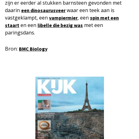
zijn er eerder al stukken barnsteen gevonden met
daarin
waar een teek aan is
een dinosaurusveer
vastgeklampt, een
, een
vampiermier
spin met een
en een
met een
staart
libelle die bezig was
paringsdans.
Bron:
BMC Biology