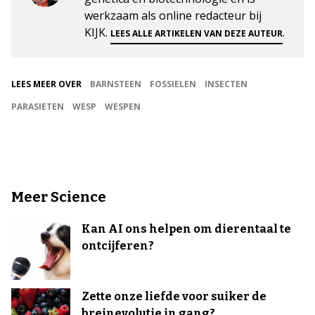
werkzaam als online redacteur bij
KIJK.
.
LEES ALLE ARTIKELEN VAN DEZE AUTEUR
LEES MEER OVER
BARNSTEEN
FOSSIELEN
INSECTEN
PARASIETEN
WESP
WESPEN
Meer Science
Kan AI ons helpen om dierentaal te
ontcijferen?
Zette onze liefde voor suiker de
breinevolutie in gang?