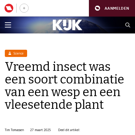
AANMELDEN
Science
Vreemd insect was
een soort combinatie
van een wesp en een
vleesetende plant
Tim Tomassen
27 maart 2025
Deel dit artikel: