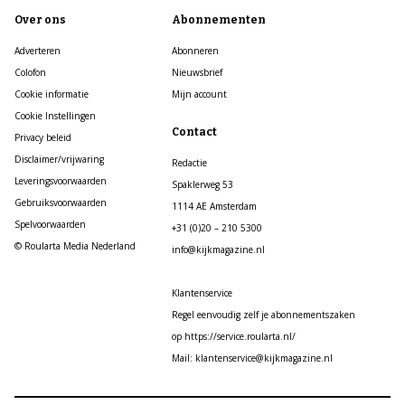
Over ons
Abonnementen
Adverteren
Abonneren
Colofon
Nieuwsbrief
Cookie informatie
Mijn account
Cookie Instellingen
Contact
Privacy beleid
Disclaimer/vrijwaring
Redactie
Leveringsvoorwaarden
Spaklerweg 53
Gebruiksvoorwaarden
1114 AE Amsterdam
Spelvoorwaarden
+31 (0)20 – 210 5300
© Roularta Media Nederland
info@kijkmagazine.nl
Klantenservice
Regel eenvoudig zelf je abonnementszaken
op https://service.roularta.nl/
Mail: klantenservice@kijkmagazine.nl