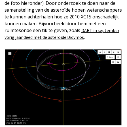
de foto hieronder). Door onderzoek te doen naar de
samenstelling van de asteroïde hopen wetenschappers
te kunnen achterhalen hoe ze 2010 XC15 onschadelijk
kunnen maken. Bijvoorbeeld door hem met een
ruimtesonde een tik te geven, zoals
DART in september
.
vorig jaar deed met de asteroïde Didymos