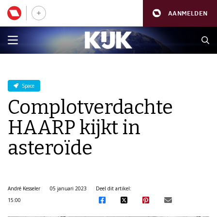
AANMELDEN
Space
Complotverdachte
HAARP kijkt in
asteroïde
André Kesseler
05 januari 2023
Deel dit artikel:
15:00