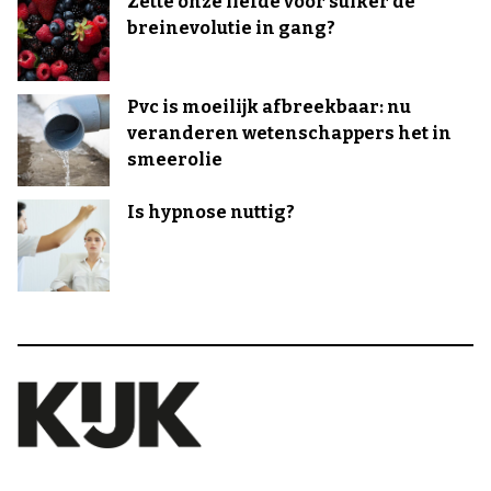
Zette onze liefde voor suiker de
breinevolutie in gang?
Pvc is moeilijk afbreekbaar: nu
veranderen wetenschappers het in
smeerolie
Is hypnose nuttig?