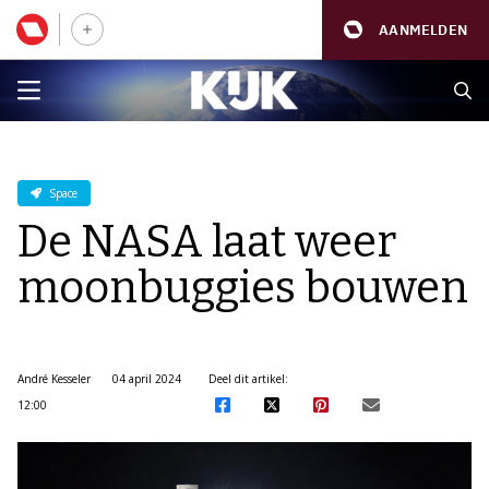
AANMELDEN
Space
De NASA laat weer
moonbuggies bouwen
André Kesseler
04 april 2024
Deel dit artikel:
12:00