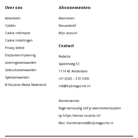
Over ons
Abonnementen
Adverteren
Abonneren
Colofon
Nieuwsbrief
Cookie informatie
Mijn account
Cookie Instellingen
Contact
Privacy beleid
Disclaimer/vrijwaring
Redactie
Leveringsvoorwaarden
Spaklerweg 53
Gebruiksvoorwaarden
1114 AE Amsterdam
Spelvoorwaarden
+31 (0)20 – 210 5300
© Roularta Media Nederland
info@kijkmagazine.nl
Klantenservice
Regel eenvoudig zelf je abonnementszaken
op https://service.roularta.nl/
Mail: klantenservice@kijkmagazine.nl