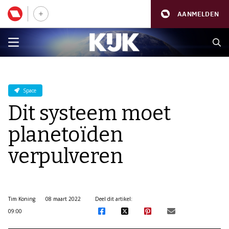
AANMELDEN
Space
Dit systeem moet
planetoïden
verpulveren
Tim Koning
08 maart 2022
Deel dit artikel:
09:00