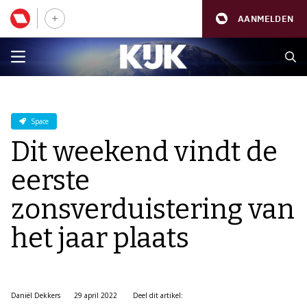
AANMELDEN
Space
Dit weekend vindt de
eerste
zonsverduistering van
het jaar plaats
Daniël Dekkers
29 april 2022
Deel dit artikel: