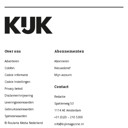
Over ons
Abonnementen
Adverteren
Abonneren
Colofon
Nieuwsbrief
Cookie informatie
Mijn account
Cookie Instellingen
Contact
Privacy beleid
Disclaimer/vrijwaring
Redactie
Leveringsvoorwaarden
Spaklerweg 53
Gebruiksvoorwaarden
1114 AE Amsterdam
Spelvoorwaarden
+31 (0)20 – 210 5300
© Roularta Media Nederland
info@kijkmagazine.nl