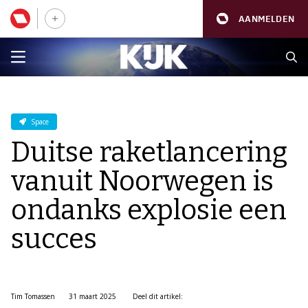
AANMELDEN
Space
Duitse raketlancering
vanuit Noorwegen is
ondanks explosie een
succes
Tim Tomassen
31 maart 2025
Deel dit artikel: