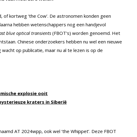
d, of kortweg ‘the Cow’. De astronomen konden geen
en daarna hebben wetenschappers nog een handjevol
ast blue optical transients
(FBOT’s) worden genoemd. Het
 ontstaan. Chinese onderzoekers hebben nu wel een nieuwe
g wacht op publicatie, maar nu al te lezen is op de
ische explosie ooit
ysterieuze kraters in Siberië
naamd AT 2024wpp, ook wel ‘the Whippet’. Deze FBOT