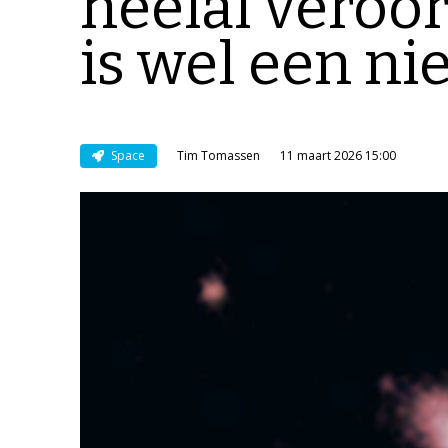
heelal veroo
is wel een ni
Space
Tim Tomassen
11 maart 2026 15:00