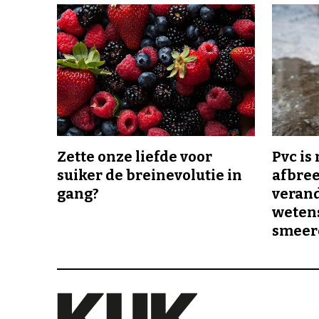
Zette onze liefde voor
Pvc is
suiker de breinevolutie in
afbree
gang?
veran
wetens
smeer