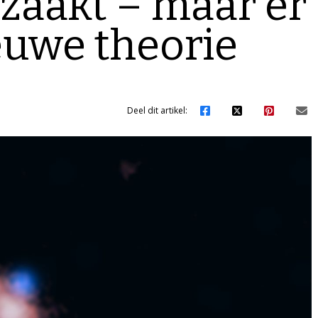
rzaakt – maar er
euwe theorie
Deel dit artikel: