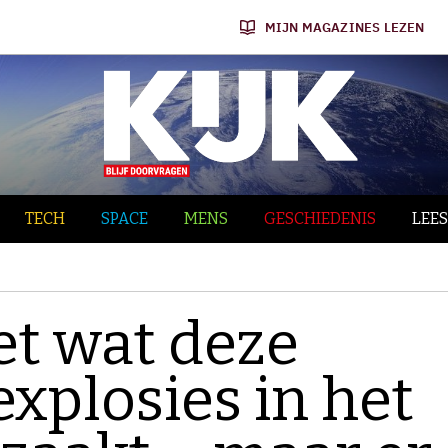
MIJN MAGAZINES LEZEN
TECH
SPACE
MENS
GESCHIEDENIS
LEES
t wat deze
xplosies in het