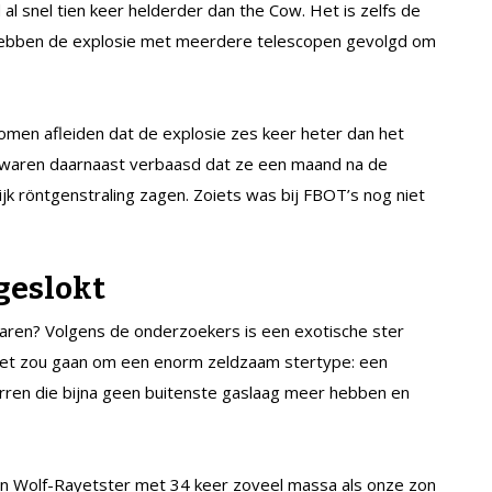
l snel tien keer helderder dan the Cow. Het is zelfs de
hebben de explosie met meerdere telescopen gevolgd om
omen afleiden dat de explosie zes keer heter dan het
 waren daarnaast verbaasd dat ze een maand na de
ijk röntgenstraling zagen. Zoiets was bij FBOT’s nog niet
geslokt
aren? Volgens de onderzoekers is een exotische ster
 Het zou gaan om een enorm zeldzaam stertype: een
rren die bijna geen buitenste gaslaag meer hebben en
n Wolf-Rayetster met 34 keer zoveel massa als onze zon