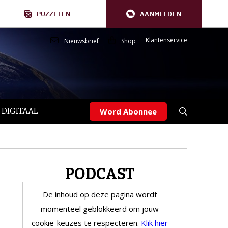
PUZZELEN
AANMELDEN
Klantenservice
Nieuwsbrief
Shop
 DIGITAAL
Word Abonnee
PODCAST
De inhoud op deze pagina wordt
momenteel geblokkeerd om jouw
cookie-keuzes te respecteren.
Klik hier