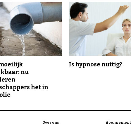
 moeilijk
Is hypnose nuttig?
kbaar: nu
deren
chappers het in
olie
Over ons
Abonnement