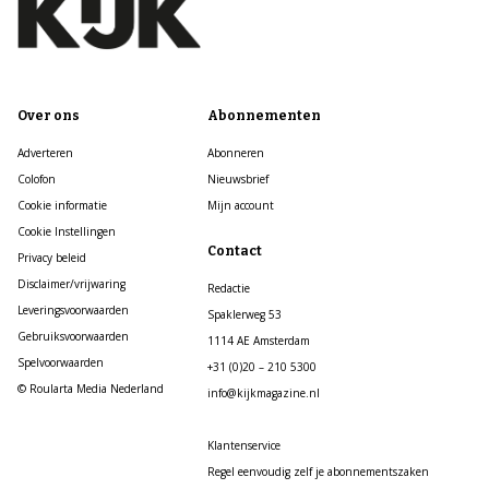
Over ons
Abonnementen
Adverteren
Abonneren
Colofon
Nieuwsbrief
Cookie informatie
Mijn account
Cookie Instellingen
Contact
Privacy beleid
Disclaimer/vrijwaring
Redactie
Leveringsvoorwaarden
Spaklerweg 53
Gebruiksvoorwaarden
1114 AE Amsterdam
Spelvoorwaarden
+31 (0)20 – 210 5300
© Roularta Media Nederland
info@kijkmagazine.nl
Klantenservice
Regel eenvoudig zelf je abonnementszaken