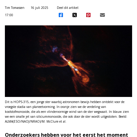
Tim Tomassen
16 juli 2025
Deel dit artikel:
17:00
Dit is HOPS-315, een jonge ster waarbij astronomen bewijs hebben ontdekt voor de
vroegste stadia van planeetvorming. In oranje zien we de verdeling van
koolstofmonoxide, die als een vlindervormige wind van de ster wegwaait. In blauw zien
we een smalle jet van siliciummonoxide, die ook door de ster wordt uitgestoten. Beeld:
ALMA(ESO/NAOJ/NRAO)/M. McClure et al.
Onderzoekers hebben voor het eerst het moment