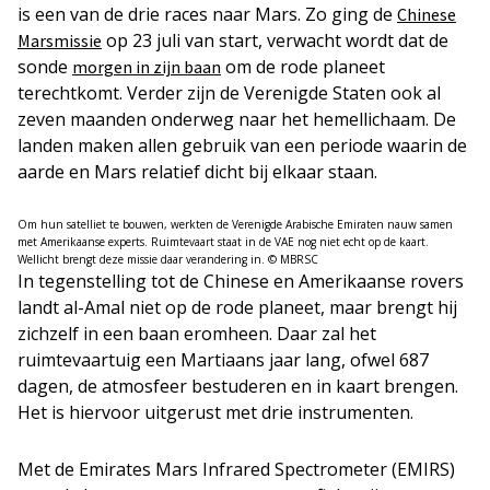
is een van de drie races naar Mars. Zo ging de
Chinese
op 23 juli van start, verwacht wordt dat de
Marsmissie
sonde
om de rode planeet
morgen in zijn baan
terechtkomt. Verder zijn de Verenigde Staten ook al
zeven maanden onderweg naar het hemellichaam. De
landen maken allen gebruik van een periode waarin de
aarde en Mars relatief dicht bij elkaar staan.
Om hun satelliet te bouwen, werkten de Verenigde Arabische Emiraten nauw samen
met Amerikaanse experts. Ruimtevaart staat in de VAE nog niet echt op de kaart.
Wellicht brengt deze missie daar verandering in. © MBRSC
In tegenstelling tot de Chinese en Amerikaanse rovers
landt al-Amal niet op de rode planeet, maar brengt hij
zichzelf in een baan eromheen. Daar zal het
ruimtevaartuig een Martiaans jaar lang, ofwel 687
dagen, de atmosfeer bestuderen en in kaart brengen.
Het is hiervoor uitgerust met drie instrumenten.
Met de Emirates Mars Infrared Spectrometer (EMIRS)