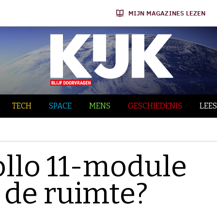
MIJN MAGAZINES LEZEN
TECH
SPACE
MENS
GESCHIEDENIS
LEES
llo 11-module
 de ruimte?