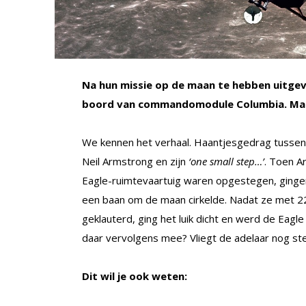
Na hun missie op de maan te hebben uitgev
boord van commandomodule Columbia. Maar 
We kennen het verhaal. Haantjesgedrag tussen d
Neil Armstrong en zijn
‘one small step…’
. Toen A
Eagle-ruimtevaartuig waren opgestegen, ging
een baan om de maan cirkelde. Nadat ze met 2
geklauterd, ging het luik dicht en werd de Eag
daar vervolgens mee? Vliegt de adelaar nog st
Dit wil je ook weten: