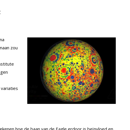
?
 na
 maan zou
stitute
ogen
 variaties
e
ekenen hoe de baan van de Eagle erdoor is beïnvloed en