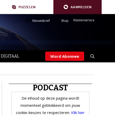
PUZZELEN
AANMELDEN
Klantenservice
Nieuwsbrief
Shop
 DIGITAAL
Word Abonnee
PODCAST
De inhoud op deze pagina wordt
momenteel geblokkeerd om jouw
cookie-keuzes te respecteren.
Klik hier