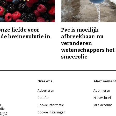
onze liefde voor
Pvc is moeilijk
 de breinevolutie in
afbreekbaar: nu
veranderen
wetenschappers het 
smeerolie
Over ons
Abonnement
Adverteren
Abonneren
Colofon
Nieuwsbrief
r
Cookie informatie
Mijn account
 die
Cookie Instellingen
pgang