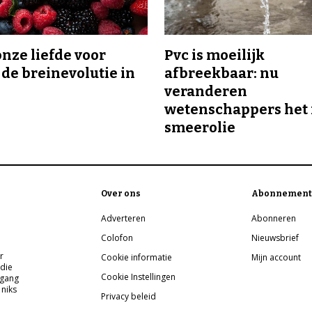
onze liefde voor
Pvc is moeilijk
 de breinevolutie in
afbreekbaar: nu
veranderen
wetenschappers het 
smeerolie
Over ons
Abonnement
Adverteren
Abonneren
Colofon
Nieuwsbrief
r
Cookie informatie
Mijn account
 die
Cookie Instellingen
pgang
 niks
Privacy beleid