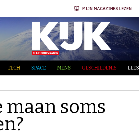
MIJN MAGAZINES LEZEN
TECH
SPACE
MENS
GESCHIEDENIS
LEES
e maan soms
en?