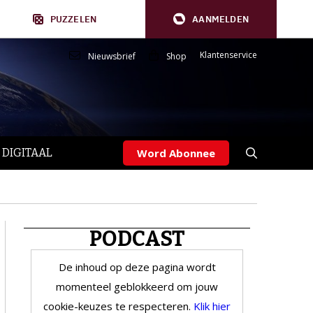
PUZZELEN
AANMELDEN
Klantenservice
Nieuwsbrief
Shop
 DIGITAAL
Word Abonnee
PODCAST
De inhoud op deze pagina wordt
momenteel geblokkeerd om jouw
cookie-keuzes te respecteren.
Klik hier