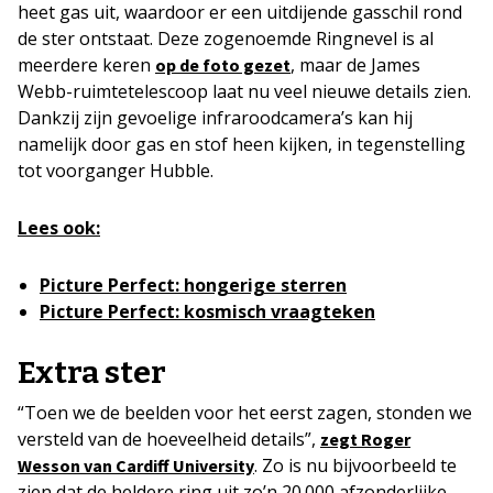
heet gas uit, waardoor er een uitdijende gasschil rond
de ster ontstaat. Deze zogenoemde Ringnevel is al
meerdere keren
, maar de James
op de foto gezet
Webb-ruimtetelescoop laat nu veel nieuwe details zien.
Dankzij zijn gevoelige infraroodcamera’s kan hij
namelijk door gas en stof heen kijken, in tegenstelling
tot voorganger Hubble.
Lees ook:
Picture Perfect: hongerige sterren
Picture Perfect: kosmisch vraagteken
Extra ster
“Toen we de beelden voor het eerst zagen, stonden we
versteld van de hoeveelheid details”,
zegt Roger
. Zo is nu bijvoorbeeld te
Wesson van Cardiff University
zien dat de heldere ring uit zo’n 20.000 afzonderlijke