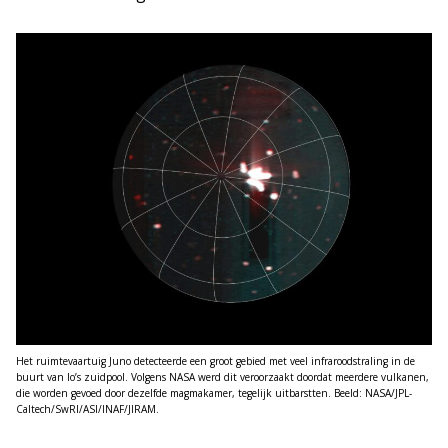
Het ruimtevaartuig Juno detecteerde een groot gebied met veel infraroodstraling in de
buurt van Io’s zuidpool. Volgens NASA werd dit veroorzaakt doordat meerdere vulkanen,
die worden gevoed door dezelfde magmakamer, tegelijk uitbarstten. Beeld: NASA/JPL-
Caltech/SwRI/ASI/INAF/JIRAM.