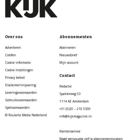
Over ons
Abonnementen
Adverteren
Abonneren
Colofon
Nieuwsbrief
Cookie informatie
Mijn account
Cookie Instellingen
Contact
Privacy beleid
Disclaimer/vrijwaring
Redactie
Leveringsvoorwaarden
Spaklerweg 53
Gebruiksvoorwaarden
1114 AE Amsterdam
Spelvoorwaarden
+31 (0)20 – 210 5300
© Roularta Media Nederland
info@kijkmagazine.nl
Klantenservice
Regel eenvoudig zelf je abonnementszaken