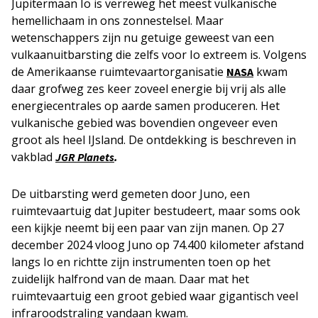
Jupitermaan Io is verreweg het meest vulkanische
hemellichaam in ons zonnestelsel. Maar
wetenschappers zijn nu getuige geweest van een
vulkaanuitbarsting die zelfs voor Io extreem is. Volgens
de Amerikaanse ruimtevaartorganisatie
kwam
NASA
daar grofweg zes keer zoveel energie bij vrij als alle
energiecentrales op aarde samen produceren. Het
vulkanische gebied was bovendien ongeveer even
groot als heel IJsland. De ontdekking is beschreven in
vakblad
.
JGR Planets
De uitbarsting werd gemeten door Juno, een
ruimtevaartuig dat Jupiter bestudeert, maar soms ook
een kijkje neemt bij een paar van zijn manen. Op 27
december 2024 vloog Juno op 74.400 kilometer afstand
langs Io en richtte zijn instrumenten toen op het
zuidelijk halfrond van de maan. Daar mat het
ruimtevaartuig een groot gebied waar gigantisch veel
infraroodstraling vandaan kwam.