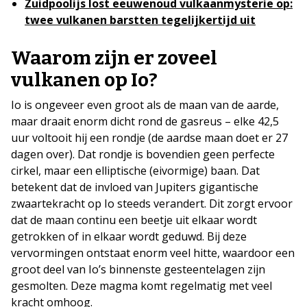
Zuidpoolijs lost eeuwenoud vulkaanmysterie op:
twee vulkanen barstten tegelijkertijd uit
Waarom zijn er zoveel
vulkanen op Io?
Io is ongeveer even groot als de maan van de aarde,
maar draait enorm dicht rond de gasreus – elke 42,5
uur voltooit hij een rondje (de aardse maan doet er 27
dagen over). Dat rondje is bovendien geen perfecte
cirkel, maar een elliptische (eivormige) baan. Dat
betekent dat de invloed van Jupiters gigantische
zwaartekracht op Io steeds verandert. Dit zorgt ervoor
dat de maan continu een beetje uit elkaar wordt
getrokken of in elkaar wordt geduwd. Bij deze
vervormingen ontstaat enorm veel hitte, waardoor een
groot deel van Io’s binnenste gesteentelagen zijn
gesmolten. Deze magma komt regelmatig met veel
kracht omhoog.