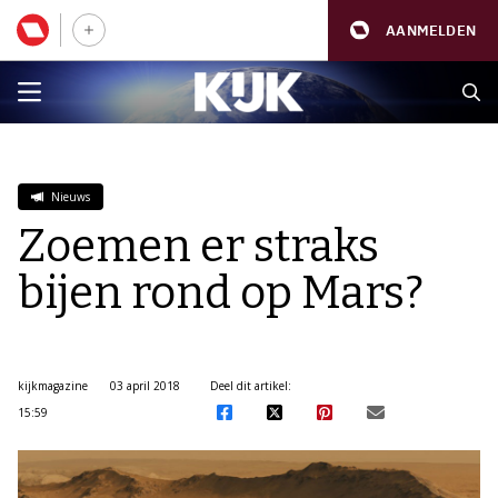
AANMELDEN
Nieuws
Zoemen er straks
bijen rond op Mars?
kijkmagazine
03 april 2018
Deel dit artikel:
15:59