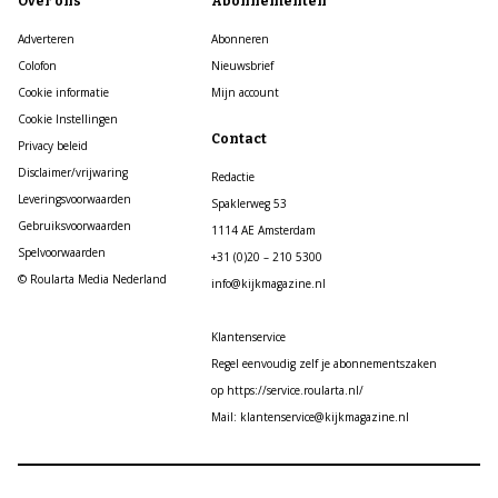
Over ons
Abonnementen
Adverteren
Abonneren
Colofon
Nieuwsbrief
Cookie informatie
Mijn account
Cookie Instellingen
Contact
Privacy beleid
Disclaimer/vrijwaring
Redactie
Leveringsvoorwaarden
Spaklerweg 53
Gebruiksvoorwaarden
1114 AE Amsterdam
Spelvoorwaarden
+31 (0)20 – 210 5300
© Roularta Media Nederland
info@kijkmagazine.nl
Klantenservice
Regel eenvoudig zelf je abonnementszaken
op https://service.roularta.nl/
Mail: klantenservice@kijkmagazine.nl