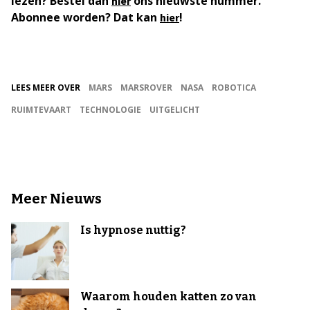
lezen? Bestel dan
ons nieuwste nummer.
hier
Abonnee worden? Dat kan
!
hier
LEES MEER OVER
MARS
MARSROVER
NASA
ROBOTICA
RUIMTEVAART
TECHNOLOGIE
UITGELICHT
Meer Nieuws
Is hypnose nuttig?
Waarom houden katten zo van