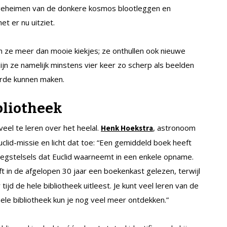
e geheimen van de donkere kosmos blootleggen en
et er nu uitziet.
jn ze meer dan mooie kiekjes; ze onthullen ook nieuwe
jn ze namelijk minstens vier keer zo scherp als beelden
rde kunnen maken.
bliotheek
el te leren over het heelal.
, astronoom
Henk Hoekstra
uclid-missie en licht dat toe: “Een gemiddeld boek heeft
egstelsels dat Euclid waarneemt in een enkele opname.
t in de afgelopen 30 jaar een boekenkast gelezen, terwijl
tijd de hele bibliotheek uitleest. Je kunt veel leren van de
ele bibliotheek kun je nog veel meer ontdekken.”