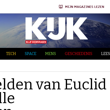
MIJN MAGAZINES LEZEN
TECH
SPACE
MENS
GESCHIEDENIS
LEES
lden van Euclid
lle