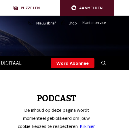
PUZZELEN
AANMELDEN
Klantenservice
Nieuwsbrief
Shop
 DIGITAAL
Word Abonnee
PODCAST
De inhoud op deze pagina wordt
momenteel geblokkeerd om jouw
cookie-keuzes te respecteren.
Klik hier