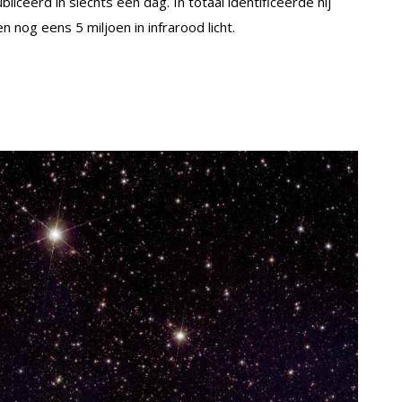
iceerd in slechts één dag. In totaal identificeerde hij
n nog eens 5 miljoen in infrarood licht.