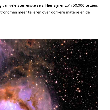
van vele sterrenstelsels. Hier zijn er zo’n 50.000 te zien.
astronomen meer te leren over donkere materie en de