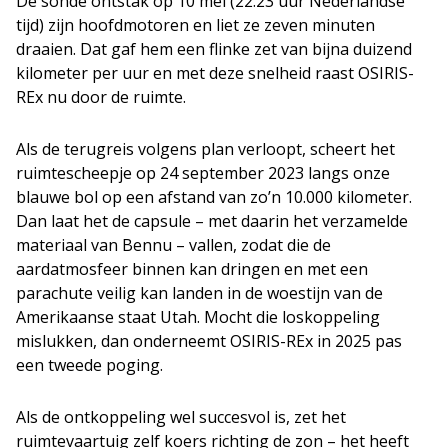
De sonde ontstak op 10 mei (22.23 uur Nederlandse
tijd) zijn hoofdmotoren en liet ze zeven minuten
draaien. Dat gaf hem een flinke zet van bijna duizend
kilometer per uur en met deze snelheid raast OSIRIS-
REx nu door de ruimte.
Als de terugreis volgens plan verloopt, scheert het
ruimtescheepje op 24 september 2023 langs onze
blauwe bol op een afstand van zo’n 10.000 kilometer.
Dan laat het de capsule – met daarin het verzamelde
materiaal van Bennu – vallen, zodat die de
aardatmosfeer binnen kan dringen en met een
parachute veilig kan landen in de woestijn van de
Amerikaanse staat Utah. Mocht die loskoppeling
mislukken, dan onderneemt OSIRIS-REx in 2025 pas
een tweede poging.
Als de ontkoppeling wel succesvol is, zet het
ruimtevaartuig zelf koers richting de zon – het heeft