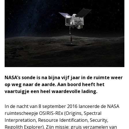
NASA’s sonde is na bijna vijf jaar in de ruimte weer
op weg naar de aarde. Aan boord heeft het
vaartuigje een heel waardevolle lading.
In de nacht van 8 september 2016 lanceerde de NASA
ruimtescheepje OSIRIS-REx (Origins, Spectral
Interpretation, Resource Identification, Security,
Regolith Explorer). Zijn missie: gruis verzamelen van