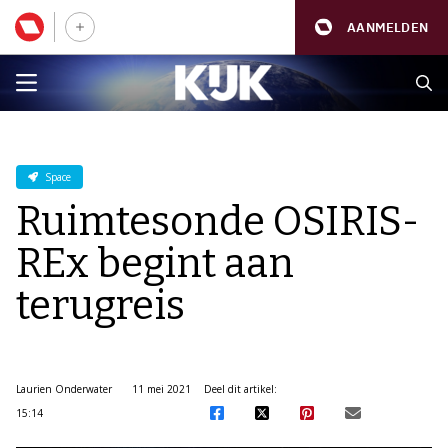
AANMELDEN
Space
Ruimtesonde OSIRIS-
REx begint aan
terugreis
Laurien Onderwater
11 mei 2021
Deel dit artikel:
15:14