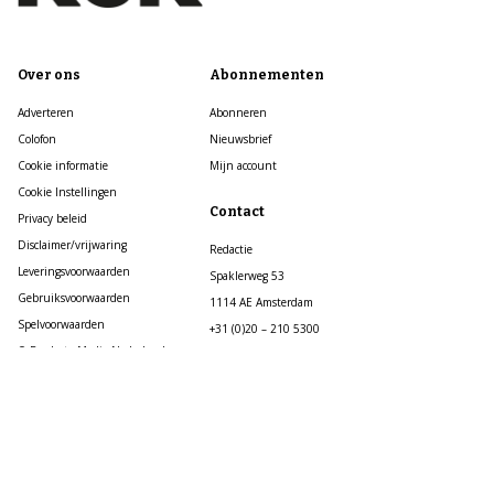
Over ons
Abonnementen
Adverteren
Abonneren
Colofon
Nieuwsbrief
Cookie informatie
Mijn account
Cookie Instellingen
Contact
Privacy beleid
Disclaimer/vrijwaring
Redactie
Leveringsvoorwaarden
Spaklerweg 53
Gebruiksvoorwaarden
1114 AE Amsterdam
Spelvoorwaarden
+31 (0)20 – 210 5300
© Roularta Media Nederland
info@kijkmagazine.nl
Klantenservice
Regel eenvoudig zelf je abonnementszaken
op https://service.roularta.nl/
Mail: klantenservice@kijkmagazine.nl