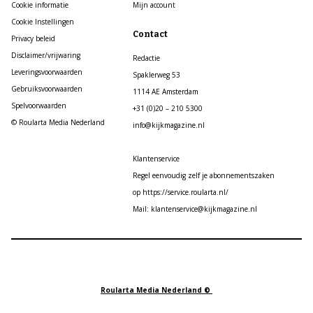
Cookie informatie
Mijn account
Cookie Instellingen
Contact
Privacy beleid
Disclaimer/vrijwaring
Redactie
Leveringsvoorwaarden
Spaklerweg 53
Gebruiksvoorwaarden
1114 AE Amsterdam
Spelvoorwaarden
+31 (0)20 – 210 5300
© Roularta Media Nederland
info@kijkmagazine.nl
Klantenservice
Regel eenvoudig zelf je abonnementszaken
op https://service.roularta.nl/
Mail: klantenservice@kijkmagazine.nl
Roularta Media Nederland ©