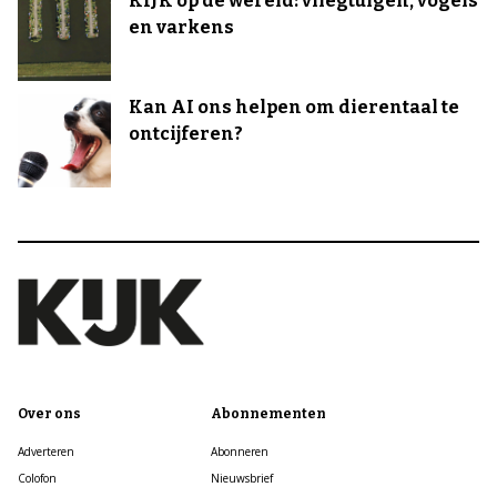
KIJK op de wereld: vliegtuigen, vogels
en varkens
Kan AI ons helpen om dierentaal te
ontcijferen?
Over ons
Abonnementen
Adverteren
Abonneren
Colofon
Nieuwsbrief