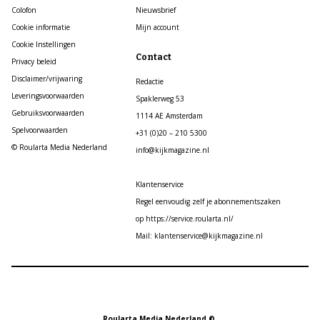
Colofon
Nieuwsbrief
Cookie informatie
Mijn account
Cookie Instellingen
Contact
Privacy beleid
Disclaimer/vrijwaring
Redactie
Leveringsvoorwaarden
Spaklerweg 53
Gebruiksvoorwaarden
1114 AE Amsterdam
Spelvoorwaarden
+31 (0)20 – 210 5300
© Roularta Media Nederland
info@kijkmagazine.nl
Klantenservice
Regel eenvoudig zelf je abonnementszaken
op https://service.roularta.nl/
Mail: klantenservice@kijkmagazine.nl
Roularta Media Nederland ©