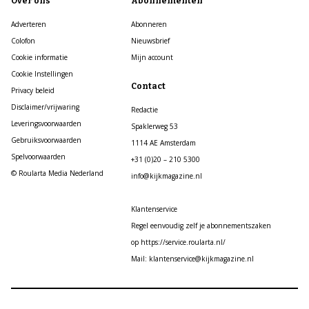
Over ons
Abonnementen
Adverteren
Abonneren
Colofon
Nieuwsbrief
Cookie informatie
Mijn account
Cookie Instellingen
Contact
Privacy beleid
Disclaimer/vrijwaring
Redactie
Leveringsvoorwaarden
Spaklerweg 53
Gebruiksvoorwaarden
1114 AE Amsterdam
Spelvoorwaarden
+31 (0)20 – 210 5300
© Roularta Media Nederland
info@kijkmagazine.nl
Klantenservice
Regel eenvoudig zelf je abonnementszaken
op https://service.roularta.nl/
Mail: klantenservice@kijkmagazine.nl