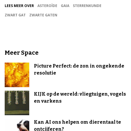
LEES MEER OVER
ASTEROÏDE
GAIA
STERRENKUNDE
ZWART GAT
ZWARTE GATEN
Meer Space
Picture Perfect: de zon in ongekende
resolutie
KIJK op de wereld: vliegtuigen, vogels
en varkens
Kan AI ons helpen om dierentaal te
ontcijferen?