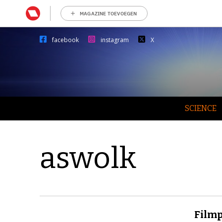
MAGAZINE TOEVOEGEN
facebook
instagram
X
SCIENCE
aswolk
Filmp