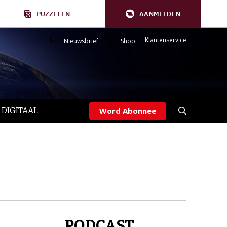
PUZZELEN
AANMELDEN
Klantenservice
Nieuwsbrief
Shop
 DIGITAAL
Word Abonnee
PODCAST