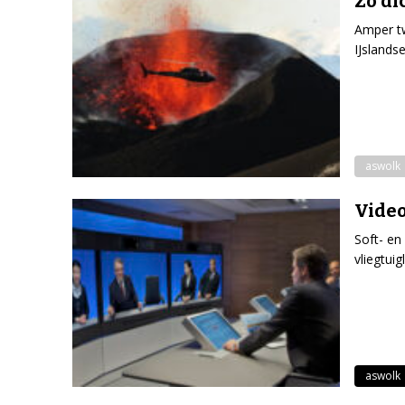
Zo di
Amper tw
IJslands
aswolk
Video
Soft- en
vliegtui
aswolk