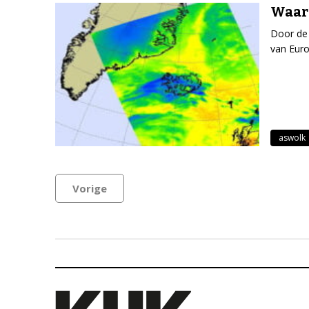
Waaro
Door de 
van Euro
aswolk
Vorige