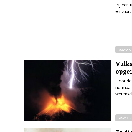
Bij een 
en vuur,
aswolk
Vulka
opge
Door de 
normaal 
wetensc
aswolk