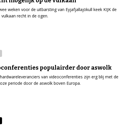
cht mogelijk op de vulkaan
ee weken voor de uitbarsting van Eyjafjallajökull keek KIJK de
e vulkaan recht in de ogen.
conferenties populairder door aswolk
 hardwareleveranciers van videoconferenties zijn erg blij met de
gloze periode door de aswolk boven Europa.