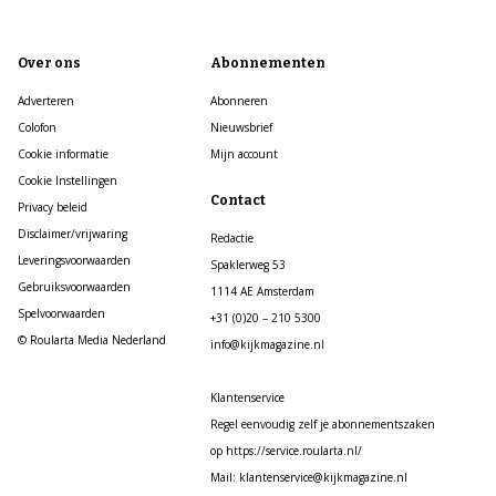
Over ons
Abonnementen
Adverteren
Abonneren
Colofon
Nieuwsbrief
Cookie informatie
Mijn account
Cookie Instellingen
Contact
Privacy beleid
Disclaimer/vrijwaring
Redactie
Leveringsvoorwaarden
Spaklerweg 53
Gebruiksvoorwaarden
1114 AE Amsterdam
Spelvoorwaarden
+31 (0)20 – 210 5300
© Roularta Media Nederland
info@kijkmagazine.nl
Klantenservice
Regel eenvoudig zelf je abonnementszaken
op https://service.roularta.nl/
Mail: klantenservice@kijkmagazine.nl